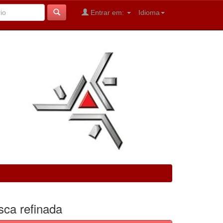
Entrar em:
Idioma
sca refinada