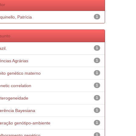
tor
quinello, Patrícia
1
sunto
zil.
1
ências Agrárias
1
eito genético materno
1
netic correlation
1
terogeneidade
1
ferência Bayesiana
1
teração genótipo-ambiente
1
lhoramento genético
1