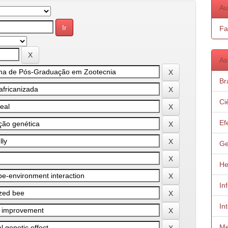
Au
Fa
As
Bra
Ci
Ef
Ge
He
In
In
Me