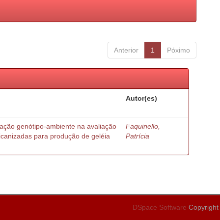
Anterior
1
Póximo
Autor(es)
ração genótipo-ambiente na avaliação
Faquinello,
ricanizadas para produção de geléia
Patrícia
DSpace Software
Copyright