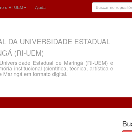
re o RI-UEM
Ajuda
AL DA UNIVERSIDADE ESTADUAL
GÁ (RI-UEM)
a Universidade Estadual de Maringá (RI-UEM) é
ria institucional (científica, técnica, artística e
e Maringá em formato digital.
Bu