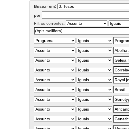
Buscar em:
por
Filtros correntes: