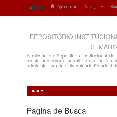
Página inicial
Navegar
Sob
Skip
navigation
REPOSITÓRIO INSTITUCION
DE MARIN
A missão do Repositório Institucional d
reunir, preservar e permitir o acesso à memó
administrativa) da Universidade Estadual d
RI-UEM
Página de Busca