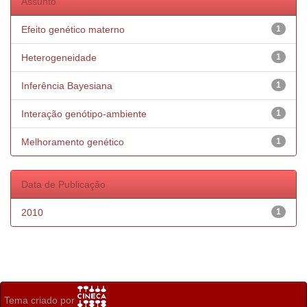
Assunto
Efeito genético materno
1
Heterogeneidade
1
Inferência Bayesiana
1
Interação genótipo-ambiente
1
Melhoramento genético
1
Data de Publicação
2010
1
Tema criado por