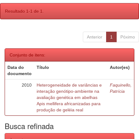
Resultado 1-1 de 1.
Anterior
1
Póximo
Conjunto de itens:
Data do
Título
Autor(es)
documento
2010
Heterogeneidade de variâncias e
Faquinello,
interação genótipo-ambiente na
Patrícia
avaliação genética em abelhas
Apis mellifera africanizadas para
produção de geléia real
Busca refinada