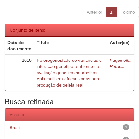
Anterior
1
Póximo
Conjunto de itens:
Data do
Título
Autor(es)
documento
2010
Heterogeneidade de variâncias e
Faquinello,
interação genótipo-ambiente na
Patrícia
avaliação genética em abelhas
Apis mellifera africanizadas para
produção de geléia real
Busca refinada
Assunto
Brazil.
1