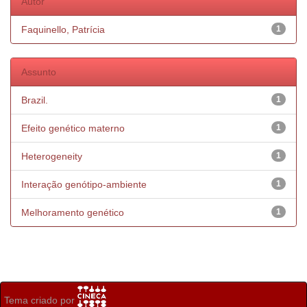
Autor
Faquinello, Patrícia
1
Assunto
Brazil.
1
Efeito genético materno
1
Heterogeneity
1
Interação genótipo-ambiente
1
Melhoramento genético
1
Tema criado por