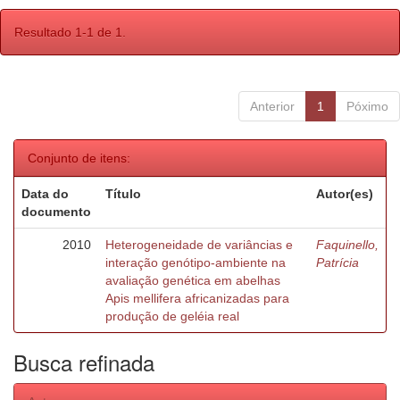
Resultado 1-1 de 1.
Anterior
1
Póximo
Conjunto de itens:
Data do
Título
Autor(es)
documento
2010
Heterogeneidade de variâncias e
Faquinello,
interação genótipo-ambiente na
Patrícia
avaliação genética em abelhas
Apis mellifera africanizadas para
produção de geléia real
Busca refinada