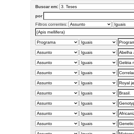
Buscar em:
por
Filtros correntes: