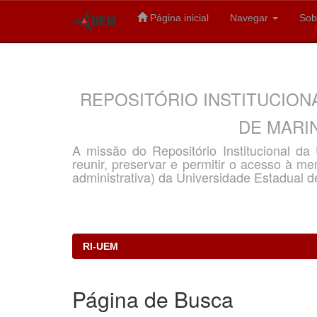
Página inicial
Navegar
Sob
Skip
navigation
REPOSITÓRIO INSTITUCION
DE MARIN
A missão do Repositório Institucional d
reunir, preservar e permitir o acesso à memó
administrativa) da Universidade Estadual d
RI-UEM
Página de Busca