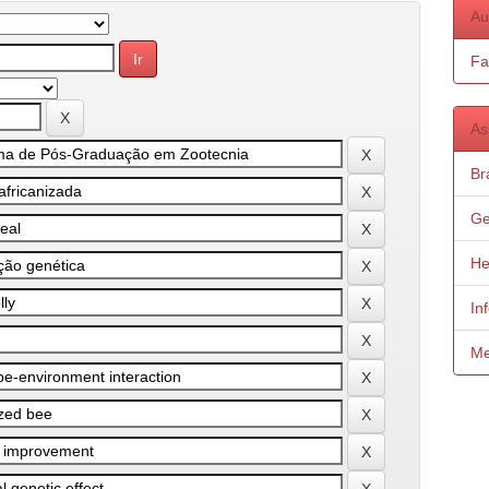
Au
Fa
As
Bra
Ge
He
In
Me