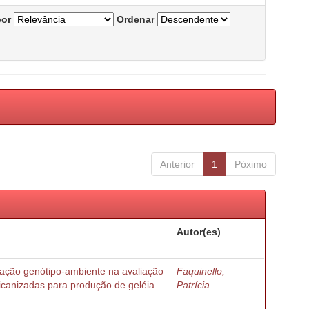
por
Ordenar
Anterior
1
Póximo
Autor(es)
ração genótipo-ambiente na avaliação
Faquinello,
ricanizadas para produção de geléia
Patrícia