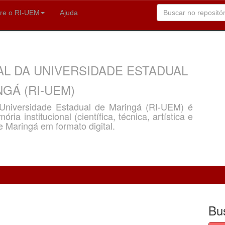
re o RI-UEM
Ajuda
AL DA UNIVERSIDADE ESTADUAL
GÁ (RI-UEM)
a Universidade Estadual de Maringá (RI-UEM) é
ria institucional (científica, técnica, artística e
e Maringá em formato digital.
Bu