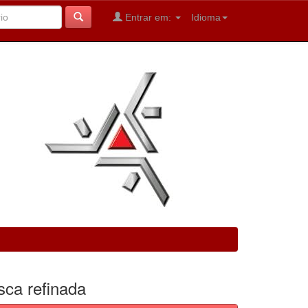
Entrar em:
Idioma
sca refinada