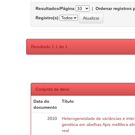
Resultados/Página
|
Ordenar registros 
Registro(s)
Resultado 1-1 de 1.
Conjunto de itens:
Data do
Título
documento
2010
Heterogeneidade de variâncias e inte
genética em abelhas Apis mellifera af
real