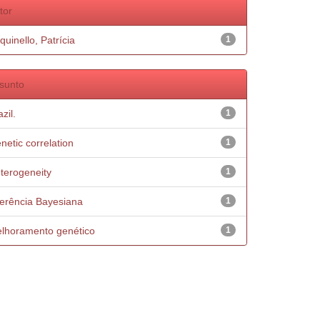
tor
quinello, Patrícia
1
sunto
zil.
1
netic correlation
1
terogeneity
1
ferência Bayesiana
1
lhoramento genético
1