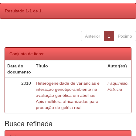
Resultado 1-1 de 1.
Anterior
1
Póximo
Conjunto de itens:
Data do
Título
Autor(es)
documento
2010
Heterogeneidade de variâncias e
Faquinello,
interação genótipo-ambiente na
Patrícia
avaliação genética em abelhas
Apis mellifera africanizadas para
produção de geléia real
Busca refinada