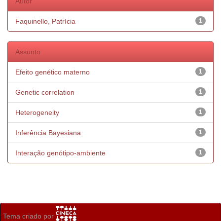
Autor
Faquinello, Patrícia
1
Assunto
Efeito genético materno
1
Genetic correlation
1
Heterogeneity
1
Inferência Bayesiana
1
Interação genótipo-ambiente
1
Tema criado por