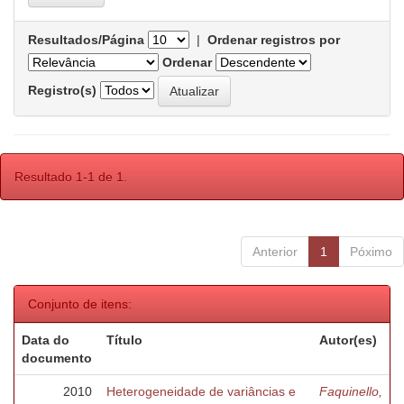
Resultados/Página
|
Ordenar registros por
Ordenar
Registro(s)
Resultado 1-1 de 1.
Anterior
1
Póximo
Conjunto de itens:
Data do
Título
Autor(es)
documento
2010
Heterogeneidade de variâncias e
Faquinello,