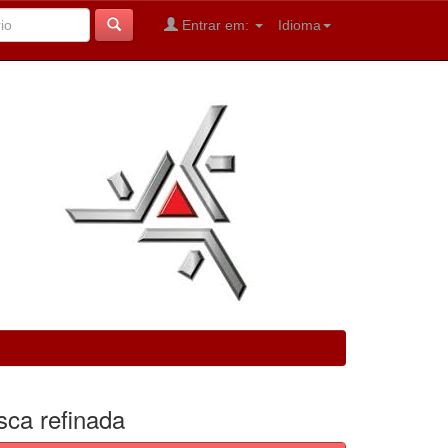
Entrar em:
Idioma
sca refinada