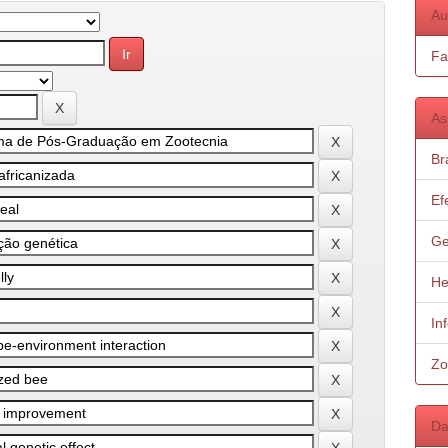
Au
Fa
As
Bra
Ef
Ge
He
In
Zo
Da