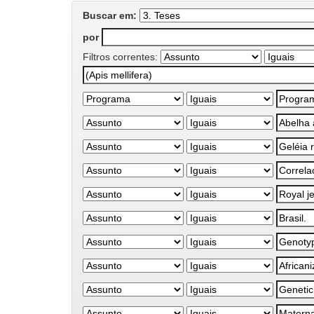
Buscar em:
por
Filtros correntes: