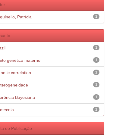
tor
quinello, Patrícia
1
sunto
zil.
1
eito genético materno
1
netic correlation
1
terogeneidade
1
ferência Bayesiana
1
otecnia
1
ta de Publicação