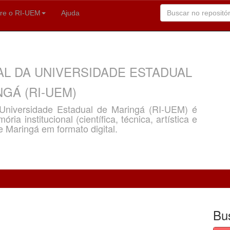
re o RI-UEM
Ajuda
AL DA UNIVERSIDADE ESTADUAL
GÁ (RI-UEM)
a Universidade Estadual de Maringá (RI-UEM) é
ria institucional (científica, técnica, artística e
e Maringá em formato digital.
Bu