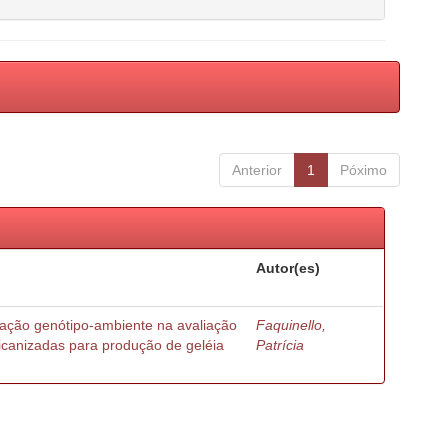
Anterior
1
Póximo
Autor(es)
ração genótipo-ambiente na avaliação
Faquinello,
ricanizadas para produção de geléia
Patrícia