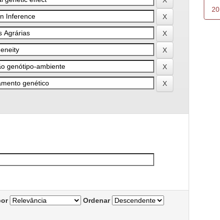
20
por
Ordenar