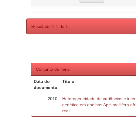
Resultado 1-1 de 1.
Conjunto de itens:
Data do
Título
documento
2010
Heterogeneidade de variâncias e inte
genética em abelhas Apis mellifera af
real