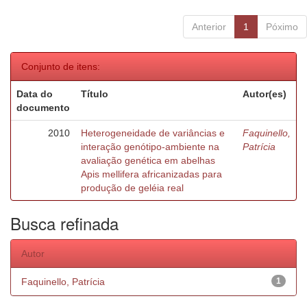
Anterior
1
Póximo
Conjunto de itens:
Data do
Título
Autor(es)
documento
2010
Heterogeneidade de variâncias e
Faquinello,
interação genótipo-ambiente na
Patrícia
avaliação genética em abelhas
Apis mellifera africanizadas para
produção de geléia real
Busca refinada
Autor
Faquinello, Patrícia
1