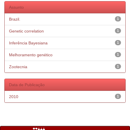
Assunto
Brazil.
1
Genetic correlation
1
Inferência Bayesiana
1
Melhoramento genético
1
Zootecnia
1
Data de Publicação
2010
1