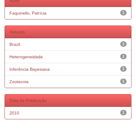
Autor
Faquinello, Patrícia
1
Assunto
Brazil.
1
Heterogeneidade
1
Inferência Bayesiana
1
Zootecnia
1
Data de Publicação
2010
1