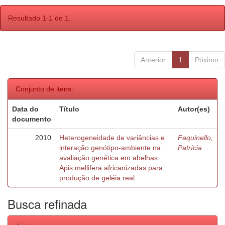
Resultado 1-1 de 1.
Anterior
1
Póximo
Conjunto de itens:
Data do
Título
Autor(es)
documento
2010
Heterogeneidade de variâncias e
Faquinello,
interação genótipo-ambiente na
Patrícia
avaliação genética em abelhas
Apis mellifera africanizadas para
produção de geléia real
Busca refinada