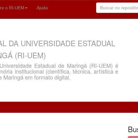
re o RI-UEM
Ajuda
AL DA UNIVERSIDADE ESTADUAL
GÁ (RI-UEM)
a Universidade Estadual de Maringá (RI-UEM) é
ria institucional (científica, técnica, artística e
e Maringá em formato digital.
Bu