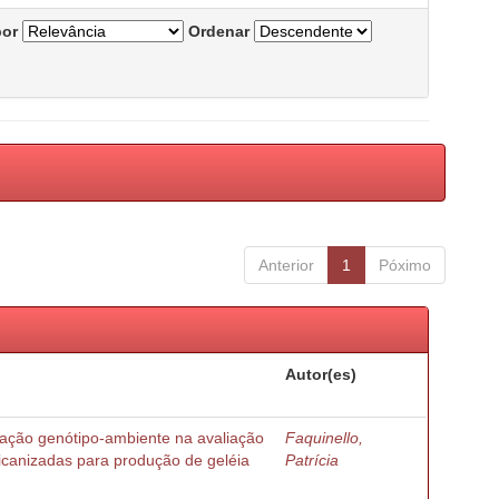
por
Ordenar
Anterior
1
Póximo
Autor(es)
ração genótipo-ambiente na avaliação
Faquinello,
ricanizadas para produção de geléia
Patrícia