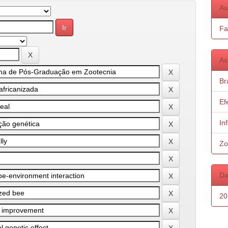
Au
Fa
As
Bra
Ef
In
Zo
Da
20