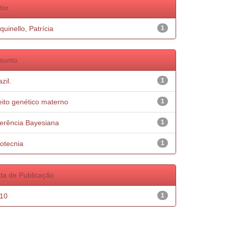
tor
quinello, Patrícia
1
sunto
zil.
1
eito genético materno
1
ferência Bayesiana
1
otecnia
1
ta de Publicação
10
1