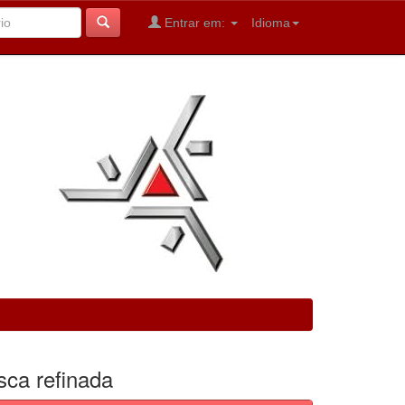
Entrar em:
Idioma
sca refinada