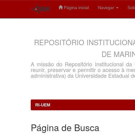
Página inicial
Navegar
Sob
Skip
navigation
REPOSITÓRIO INSTITUCION
DE MARIN
A missão do Repositório Institucional d
reunir, preservar e permitir o acesso à memó
administrativa) da Universidade Estadual d
RI-UEM
Página de Busca