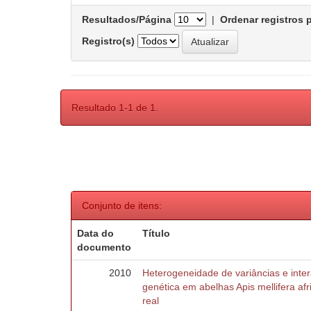
Resultados/Página
|
Ordenar registros 
Registro(s)
Resultado 1-1 de 1.
Conjunto de itens:
Data do
Título
documento
2010
Heterogeneidade de variâncias e inte
genética em abelhas Apis mellifera af
real