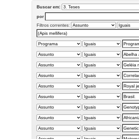
Buscar em:
por
Filtros correntes: