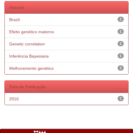
Assunto
Brazil.
1
Efeito genético materno
1
Genetic correlation
1
Inferência Bayesiana
1
Melhoramento genético
1
Data de Publicação
2010
1