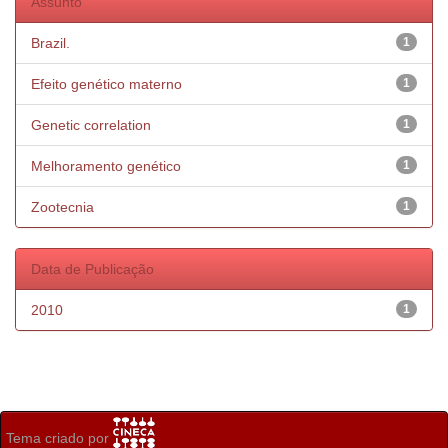
Assunto
Brazil.
1
Efeito genético materno
1
Genetic correlation
1
Melhoramento genético
1
Zootecnia
1
Data de Publicação
2010
1
Tema criado por