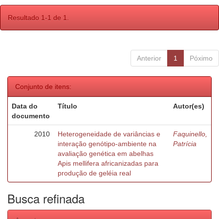
Resultado 1-1 de 1.
Anterior
1
Póximo
Conjunto de itens:
Data do
Título
Autor(es)
documento
2010
Heterogeneidade de variâncias e
Faquinello,
interação genótipo-ambiente na
Patrícia
avaliação genética em abelhas
Apis mellifera africanizadas para
produção de geléia real
Busca refinada