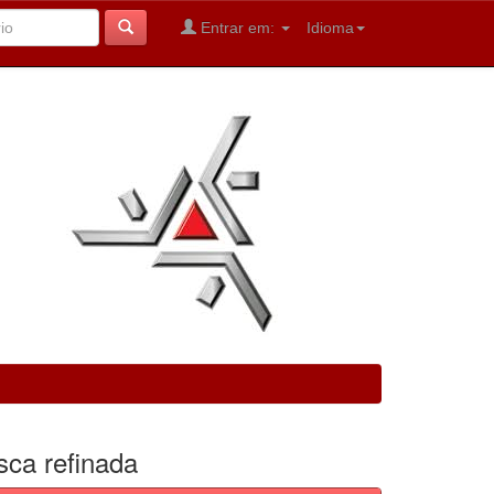
Entrar em:
Idioma
sca refinada