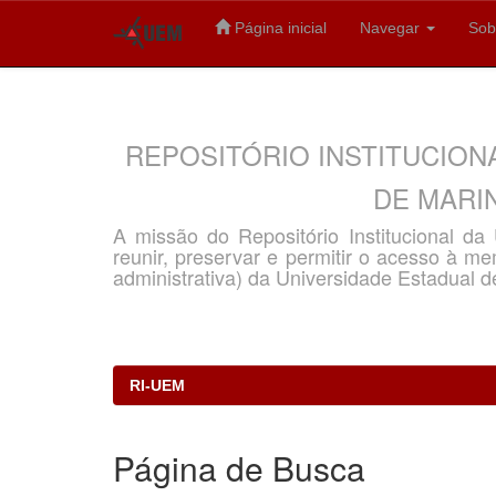
Página inicial
Navegar
Sob
Skip
navigation
REPOSITÓRIO INSTITUCION
DE MARIN
A missão do Repositório Institucional d
reunir, preservar e permitir o acesso à memó
administrativa) da Universidade Estadual d
RI-UEM
Página de Busca