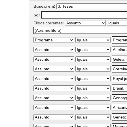
Buscar em:
por
Filtros correntes: