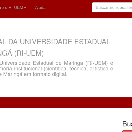
re o RI-UEM
Ajuda
AL DA UNIVERSIDADE ESTADUAL
GÁ (RI-UEM)
a Universidade Estadual de Maringá (RI-UEM) é
ria institucional (científica, técnica, artística e
e Maringá em formato digital.
Bu