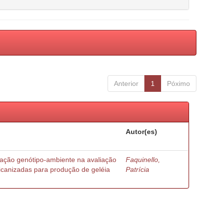
Anterior
1
Póximo
Autor(es)
ração genótipo-ambiente na avaliação
Faquinello,
ricanizadas para produção de geléia
Patrícia