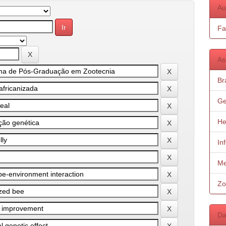
Au
Fa
As
Bra
Ge
He
In
Me
Zo
Da