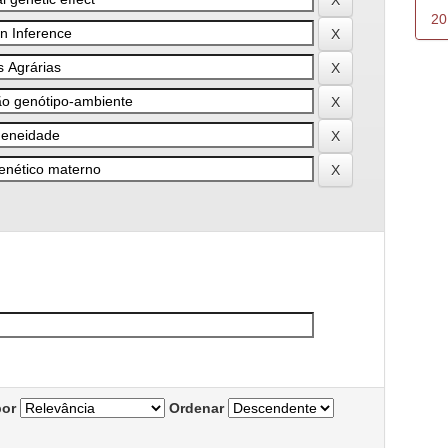
20
por
Ordenar