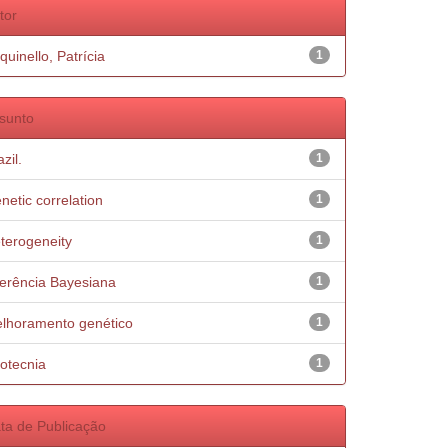
tor
quinello, Patrícia
1
sunto
zil.
1
netic correlation
1
terogeneity
1
ferência Bayesiana
1
lhoramento genético
1
otecnia
1
ta de Publicação