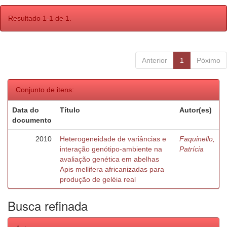
Resultado 1-1 de 1.
Anterior
1
Póximo
Conjunto de itens:
Data do
Título
Autor(es)
documento
2010
Heterogeneidade de variâncias e
Faquinello,
interação genótipo-ambiente na
Patrícia
avaliação genética em abelhas
Apis mellifera africanizadas para
produção de geléia real
Busca refinada