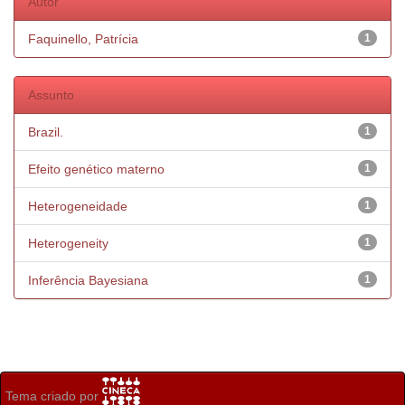
Autor
Faquinello, Patrícia
1
Assunto
Brazil.
1
Efeito genético materno
1
Heterogeneidade
1
Heterogeneity
1
Inferência Bayesiana
1
Tema criado por