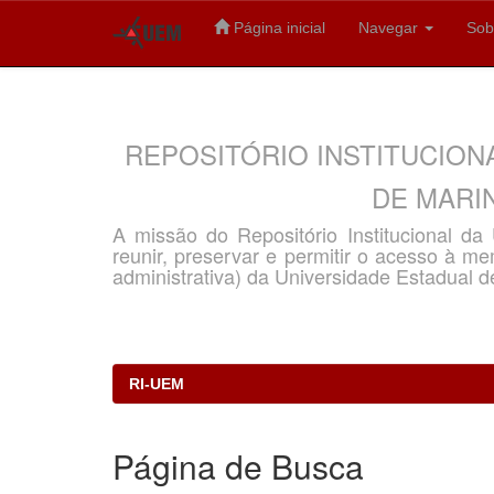
Página inicial
Navegar
Sob
Skip
navigation
REPOSITÓRIO INSTITUCION
DE MARIN
A missão do Repositório Institucional d
reunir, preservar e permitir o acesso à memó
administrativa) da Universidade Estadual d
RI-UEM
Página de Busca