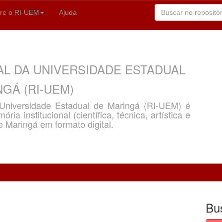
re o RI-UEM
Ajuda
AL DA UNIVERSIDADE ESTADUAL
GÁ (RI-UEM)
a Universidade Estadual de Maringá (RI-UEM) é
ria institucional (científica, técnica, artística e
e Maringá em formato digital.
Bu