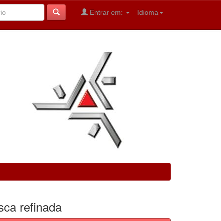
Entrar em:
Idioma
sca refinada