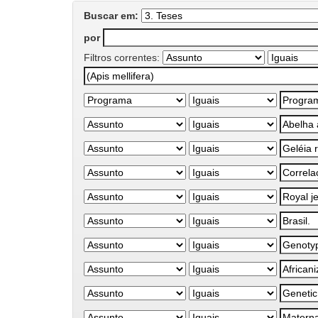
Buscar em:
por
Filtros correntes: