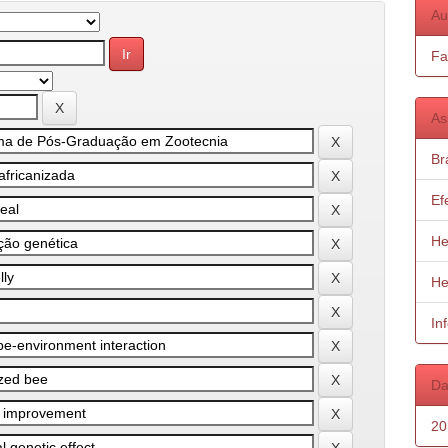
Au
Fa
As
Bra
Ef
He
He
In
Da
20