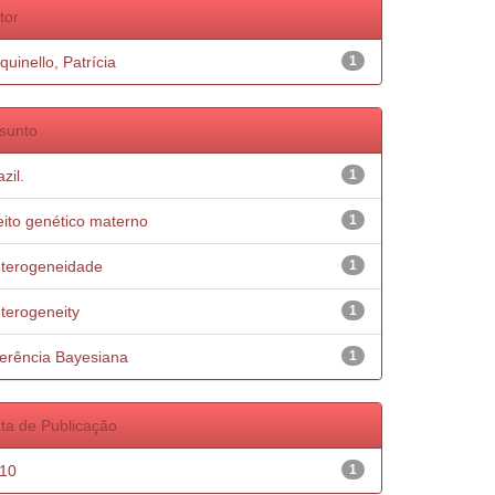
tor
quinello, Patrícia
1
sunto
zil.
1
eito genético materno
1
terogeneidade
1
terogeneity
1
ferência Bayesiana
1
ta de Publicação
10
1