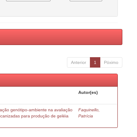
Anterior
1
Póximo
Autor(es)
ração genótipo-ambiente na avaliação
Faquinello,
ricanizadas para produção de geléia
Patrícia