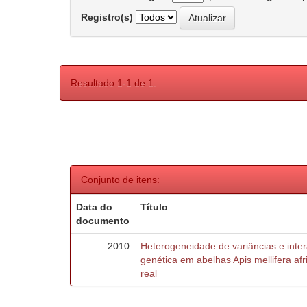
Registro(s)
Resultado 1-1 de 1.
Conjunto de itens:
Data do
Título
documento
2010
Heterogeneidade de variâncias e inte
genética em abelhas Apis mellifera af
real