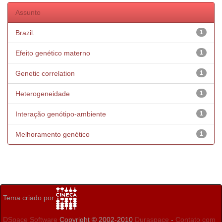
Assunto
Brazil.
1
Efeito genético materno
1
Genetic correlation
1
Heterogeneidade
1
Interação genótipo-ambiente
1
Melhoramento genético
1
Tema criado por
DSpace Software
Copyright © 2002-2010
Duraspace
-
Contato com