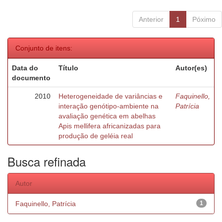
Anterior
1
Póximo
Conjunto de itens:
Data do
Título
Autor(es)
documento
2010
Heterogeneidade de variâncias e
Faquinello,
interação genótipo-ambiente na
Patrícia
avaliação genética em abelhas
Apis mellifera africanizadas para
produção de geléia real
Busca refinada
Autor
Faquinello, Patrícia
1