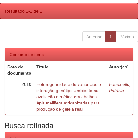
Resultado 1-1 de 1.
Anterior
1
Póximo
Conjunto de itens:
Data do
Título
Autor(es)
documento
2010
Heterogeneidade de variâncias e
Faquinello,
interação genótipo-ambiente na
Patrícia
avaliação genética em abelhas
Apis mellifera africanizadas para
produção de geléia real
Busca refinada