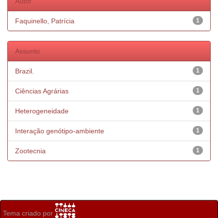
Autor
Faquinello, Patrícia
1
Assunto
Brazil.
1
Ciências Agrárias
1
Heterogeneidade
1
Interação genótipo-ambiente
1
Zootecnia
1
Tema criado por