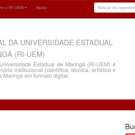
re o RI-UEM
Ajuda
AL DA UNIVERSIDADE ESTADUAL
GÁ (RI-UEM)
a Universidade Estadual de Maringá (RI-UEM) é
ria institucional (científica, técnica, artística e
e Maringá em formato digital.
Bu