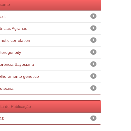
sunto
zil.
1
ências Agrárias
1
netic correlation
1
terogeneity
1
ferência Bayesiana
1
lhoramento genético
1
otecnia
1
ta de Publicação
10
1