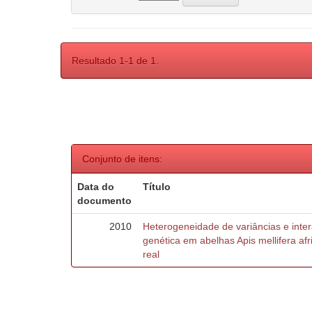
Resultado 1-1 de 1.
Conjunto de itens:
Data do
Título
documento
2010
Heterogeneidade de variâncias e inte
genética em abelhas Apis mellifera af
real