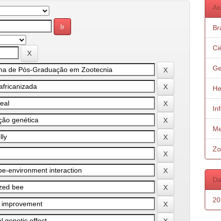
As
Bra
Ci
Ge
He
In
Me
Zo
Da
20