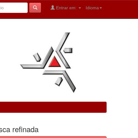
Entrar em:
Idioma
sca refinada