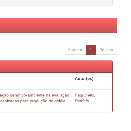
Anterior
1
Póximo
Autor(es)
ração genótipo-ambiente na avaliação
Faquinello,
ricanizadas para produção de geléia
Patrícia