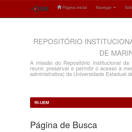
Página inicial
Navegar
Sob
Skip
navigation
REPOSITÓRIO INSTITUCION
DE MARIN
A missão do Repositório Institucional d
reunir, preservar e permitir o acesso à memó
administrativa) da Universidade Estadual d
RI-UEM
Página de Busca