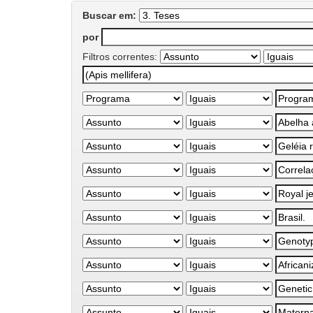
Buscar em:
por
Filtros correntes: