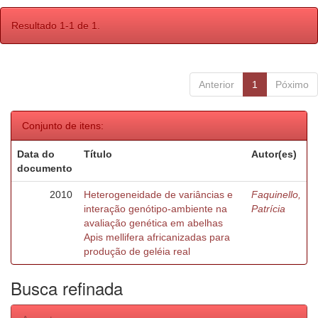
Resultado 1-1 de 1.
Anterior
1
Póximo
Conjunto de itens:
Data do
Título
Autor(es)
documento
2010
Heterogeneidade de variâncias e
Faquinello,
interação genótipo-ambiente na
Patrícia
avaliação genética em abelhas
Apis mellifera africanizadas para
produção de geléia real
Busca refinada