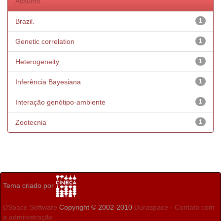
Assunto
Brazil.
1
Genetic correlation
1
Heterogeneity
1
Inferência Bayesiana
1
Interação genótipo-ambiente
1
Zootecnia
1
Tema criado por
DSpace Software
Copyright © 2002-2010
Duraspace
-
Contato com
a administração