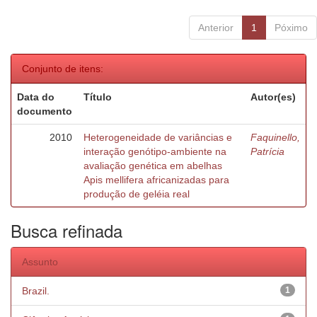
Anterior
1
Póximo
Conjunto de itens:
Data do
Título
Autor(es)
documento
2010
Heterogeneidade de variâncias e
Faquinello,
interação genótipo-ambiente na
Patrícia
avaliação genética em abelhas
Apis mellifera africanizadas para
produção de geléia real
Busca refinada
Assunto
Brazil.
1