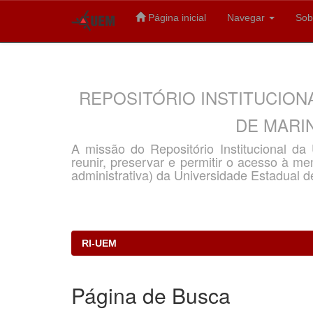
Página inicial
Navegar
Sob
Skip
navigation
REPOSITÓRIO INSTITUCION
DE MARIN
A missão do Repositório Institucional d
reunir, preservar e permitir o acesso à memó
administrativa) da Universidade Estadual d
RI-UEM
Página de Busca