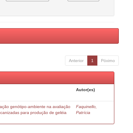
Anterior
1
Póximo
Autor(es)
ração genótipo-ambiente na avaliação
Faquinello,
ricanizadas para produção de geléia
Patrícia