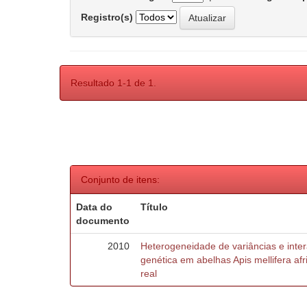
Registro(s)
Resultado 1-1 de 1.
Conjunto de itens:
Data do
Título
documento
2010
Heterogeneidade de variâncias e inte
genética em abelhas Apis mellifera af
real