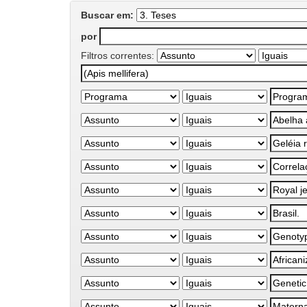
Buscar em:
por
Filtros correntes: