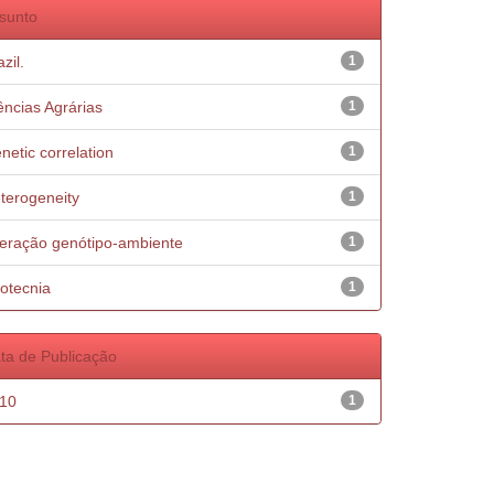
sunto
zil.
1
ências Agrárias
1
netic correlation
1
terogeneity
1
teração genótipo-ambiente
1
otecnia
1
ta de Publicação
10
1