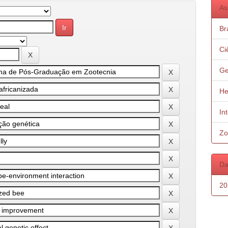
As
Bra
Ci
Ge
He
In
Zo
Da
20