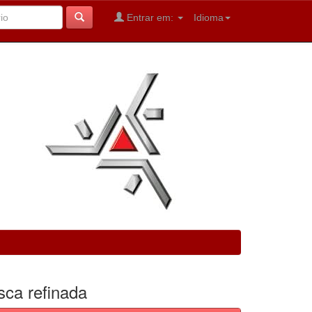
Entrar em:
Idioma
sca refinada