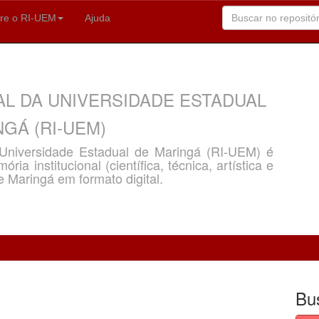
re o RI-UEM
Ajuda
AL DA UNIVERSIDADE ESTADUAL
GÁ (RI-UEM)
a Universidade Estadual de Maringá (RI-UEM) é
ria institucional (científica, técnica, artística e
e Maringá em formato digital.
Bu