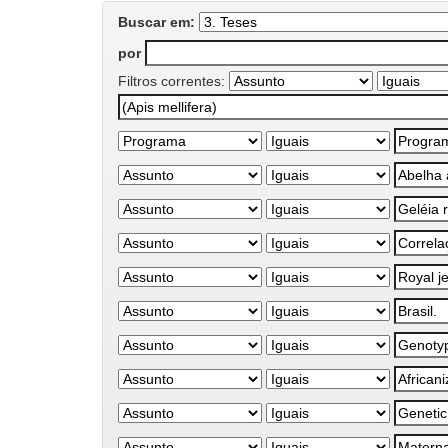
Buscar em:
por
Filtros correntes: