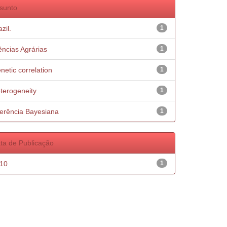
sunto
zil.
1
ências Agrárias
1
netic correlation
1
terogeneity
1
ferência Bayesiana
1
ta de Publicação
10
1