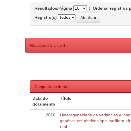
Resultados/Página
|
Ordenar registros 
Registro(s)
Resultado 1-1 de 1.
Conjunto de itens:
Data do
Título
documento
2010
Heterogeneidade de variâncias e inte
genética em abelhas Apis mellifera af
real