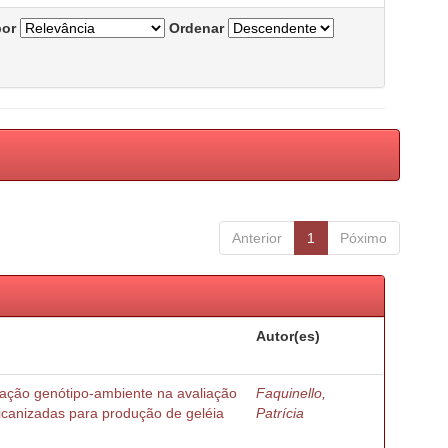
por
Ordenar
Anterior
1
Póximo
Autor(es)
ração genótipo-ambiente na avaliação
Faquinello,
ricanizadas para produção de geléia
Patrícia