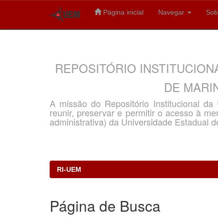
Página inicial
Navegar
Sob
Skip
navigation
REPOSITÓRIO INSTITUCION
DE MARIN
A missão do Repositório Institucional d
reunir, preservar e permitir o acesso à memó
administrativa) da Universidade Estadual d
RI-UEM
Página de Busca