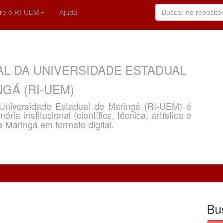
re o RI-UEM
Ajuda
AL DA UNIVERSIDADE ESTADUAL
GÁ (RI-UEM)
a Universidade Estadual de Maringá (RI-UEM) é
ria institucional (científica, técnica, artística e
e Maringá em formato digital.
Bu