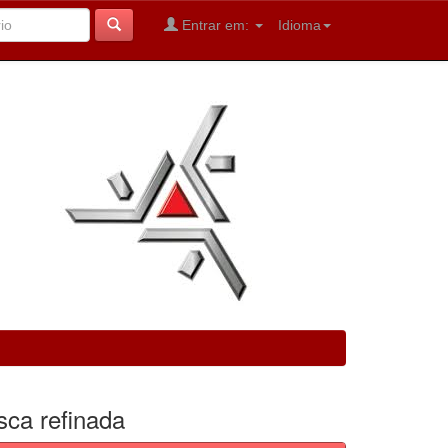
Entrar em:
Idioma
sca refinada