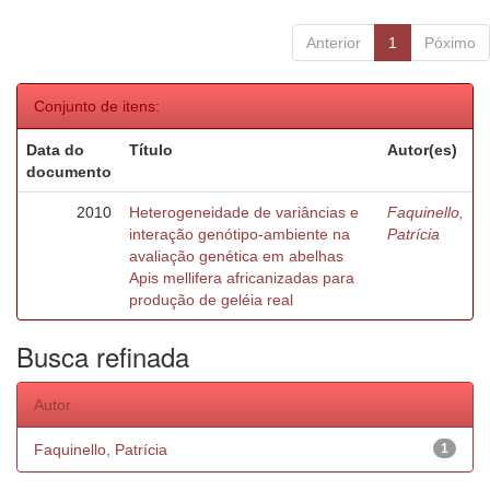
Anterior
1
Póximo
Conjunto de itens:
Data do
Título
Autor(es)
documento
2010
Heterogeneidade de variâncias e
Faquinello,
interação genótipo-ambiente na
Patrícia
avaliação genética em abelhas
Apis mellifera africanizadas para
produção de geléia real
Busca refinada
Autor
Faquinello, Patrícia
1