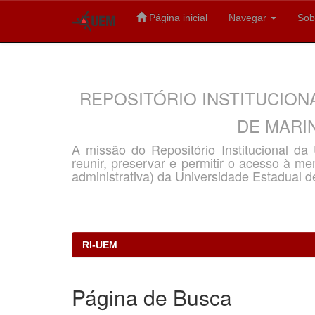
Página inicial
Navegar
Sob
Skip
navigation
REPOSITÓRIO INSTITUCION
DE MARIN
A missão do Repositório Institucional d
reunir, preservar e permitir o acesso à memó
administrativa) da Universidade Estadual d
RI-UEM
Página de Busca