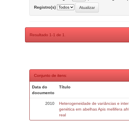
Registro(s)
Resultado 1-1 de 1.
Conjunto de itens:
Data do
Título
documento
2010
Heterogeneidade de variâncias e inte
genética em abelhas Apis mellifera af
real