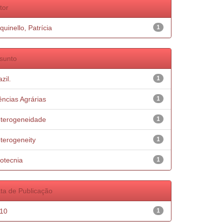
tor
quinello, Patrícia
1
sunto
zil.
1
ências Agrárias
1
terogeneidade
1
terogeneity
1
otecnia
1
ta de Publicação
10
1