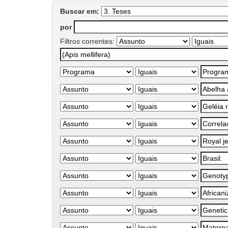
Buscar em:
por
Filtros correntes: