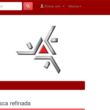
Entrar em:
Idioma
sca refinada