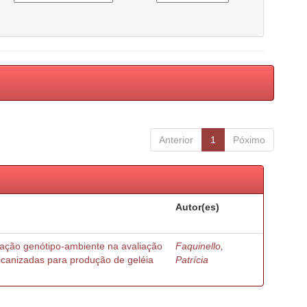
Anterior
1
Póximo
Autor(es)
ração genótipo-ambiente na avaliação
Faquinello,
ricanizadas para produção de geléia
Patrícia