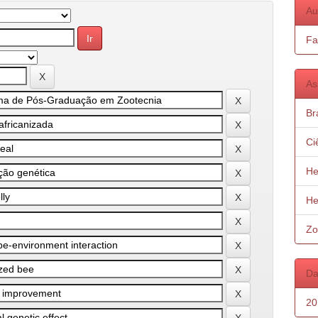
Au
Fa
As
Bra
Ci
He
He
Zo
Da
20