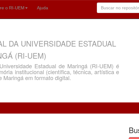
re o RI-UEM
Ajuda
AL DA UNIVERSIDADE ESTADUAL
GÁ (RI-UEM)
a Universidade Estadual de Maringá (RI-UEM) é
ria institucional (científica, técnica, artística e
e Maringá em formato digital.
Bu