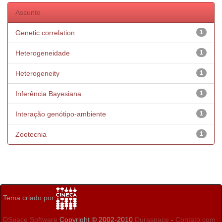
Assunto
Genetic correlation
1
Heterogeneidade
1
Heterogeneity
1
Inferência Bayesiana
1
Interação genótipo-ambiente
1
Zootecnia
1
Tema criado por
DSpace Software
Copyright © 2002-2010
Duraspace
-
Contato com