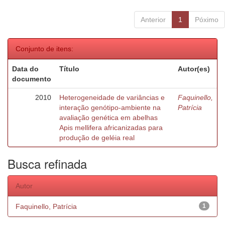
Anterior
1
Póximo
Conjunto de itens:
Data do
Título
Autor(es)
documento
2010
Heterogeneidade de variâncias e
Faquinello,
interação genótipo-ambiente na
Patrícia
avaliação genética em abelhas
Apis mellifera africanizadas para
produção de geléia real
Busca refinada
Autor
Faquinello, Patrícia
1