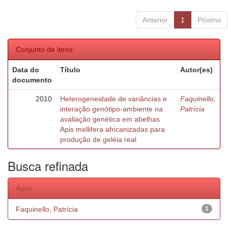
Anterior
1
Póximo
Conjunto de itens:
Data do
Título
Autor(es)
documento
2010
Heterogeneidade de variâncias e
Faquinello,
interação genótipo-ambiente na
Patrícia
avaliação genética em abelhas
Apis mellifera africanizadas para
produção de geléia real
Busca refinada
Autor
Faquinello, Patrícia
1