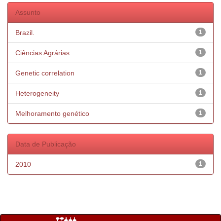
Assunto
Brazil.
1
Ciências Agrárias
1
Genetic correlation
1
Heterogeneity
1
Melhoramento genético
1
Data de Publicação
2010
1