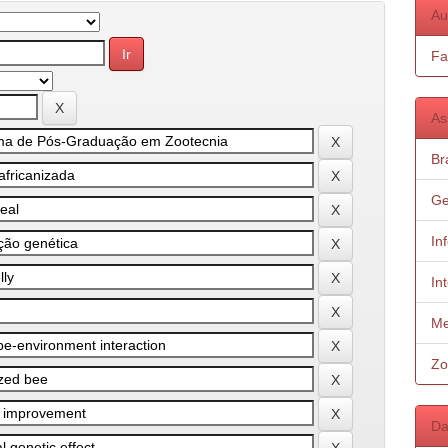
Au
Fa
As
Bra
Ge
In
In
Me
Zo
Da