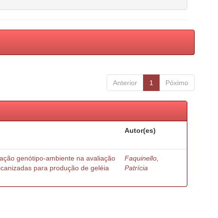
Anterior
1
Póximo
Autor(es)
ração genótipo-ambiente na avaliação
Faquinello,
ricanizadas para produção de geléia
Patrícia