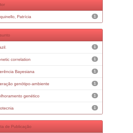
tor
quinello, Patrícia
1
sunto
zil.
1
netic correlation
1
ferência Bayesiana
1
teração genótipo-ambiente
1
lhoramento genético
1
otecnia
1
ta de Publicação