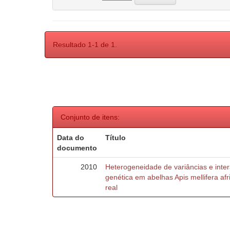
Resultado 1-1 de 1.
Conjunto de itens:
Data do
Título
documento
2010
Heterogeneidade de variâncias e inte
genética em abelhas Apis mellifera af
real