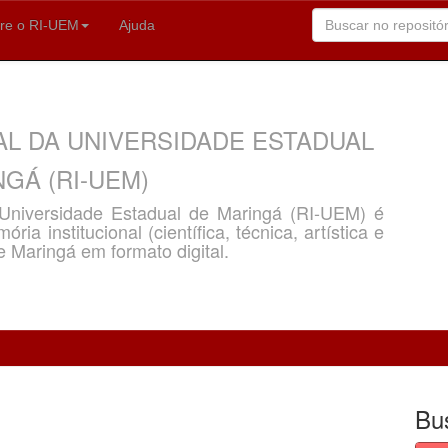
re o RI-UEM
Ajuda
AL DA UNIVERSIDADE ESTADUAL
GÁ (RI-UEM)
a Universidade Estadual de Maringá (RI-UEM) é
ria institucional (científica, técnica, artística e
e Maringá em formato digital.
Bu