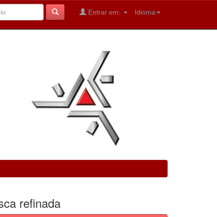
Entrar em:
Idioma
sca refinada