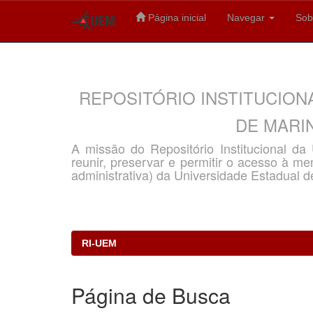
Página inicial
Navegar
Sob
Skip
navigation
REPOSITÓRIO INSTITUCION
DE MARIN
A missão do Repositório Institucional d
reunir, preservar e permitir o acesso à memó
administrativa) da Universidade Estadual d
RI-UEM
Página de Busca