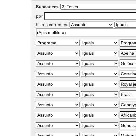
Buscar em:
por
Filtros correntes: