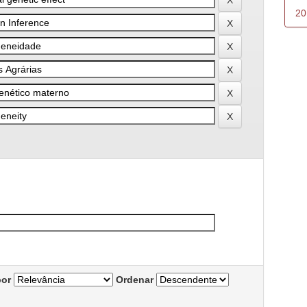
20
por
Ordenar