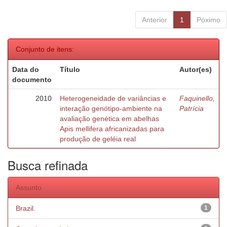
Anterior
1
Póximo
Conjunto de itens:
Data do
Título
Autor(es)
documento
2010
Heterogeneidade de variâncias e
Faquinello,
interação genótipo-ambiente na
Patrícia
avaliação genética em abelhas
Apis mellifera africanizadas para
produção de geléia real
Busca refinada
Assunto
Brazil.
1