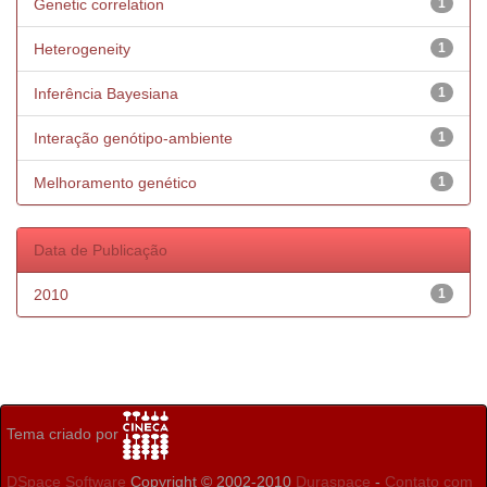
Genetic correlation
1
Heterogeneity
1
Inferência Bayesiana
1
Interação genótipo-ambiente
1
Melhoramento genético
1
Data de Publicação
2010
1
Tema criado por
DSpace Software
Copyright © 2002-2010
Duraspace
-
Contato com