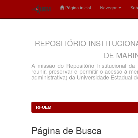
Página inicial
Navegar
Sob
Skip
navigation
REPOSITÓRIO INSTITUCION
DE MARIN
A missão do Repositório Institucional d
reunir, preservar e permitir o acesso à memó
administrativa) da Universidade Estadual d
RI-UEM
Página de Busca