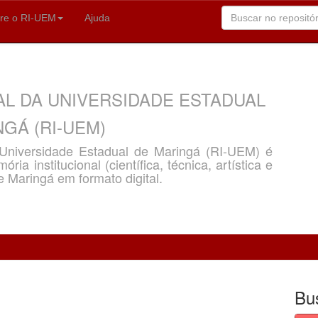
re o RI-UEM
Ajuda
AL DA UNIVERSIDADE ESTADUAL
GÁ (RI-UEM)
a Universidade Estadual de Maringá (RI-UEM) é
ria institucional (científica, técnica, artística e
e Maringá em formato digital.
Bu