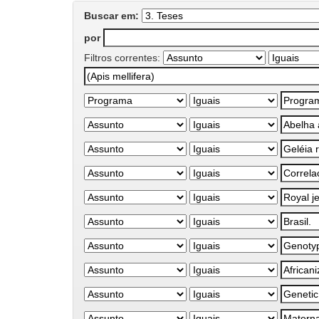
Buscar em:
por
Filtros correntes: