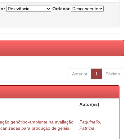
por
Ordenar
Anterior
1
Póximo
Autor(es)
ração genótipo-ambiente na avaliação
Faquinello,
ricanizadas para produção de geléia
Patrícia