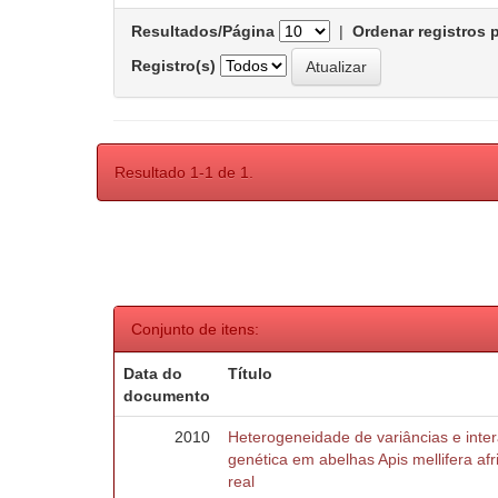
Resultados/Página
|
Ordenar registros 
Registro(s)
Resultado 1-1 de 1.
Conjunto de itens:
Data do
Título
documento
2010
Heterogeneidade de variâncias e inte
genética em abelhas Apis mellifera af
real