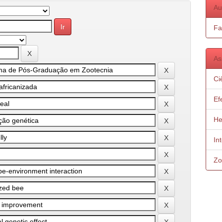
Au
Fa
As
Ci
Ef
He
In
Zo