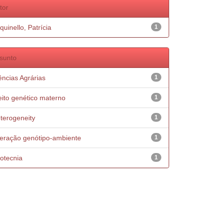
tor
quinello, Patrícia
1
sunto
ências Agrárias
1
eito genético materno
1
terogeneity
1
teração genótipo-ambiente
1
otecnia
1