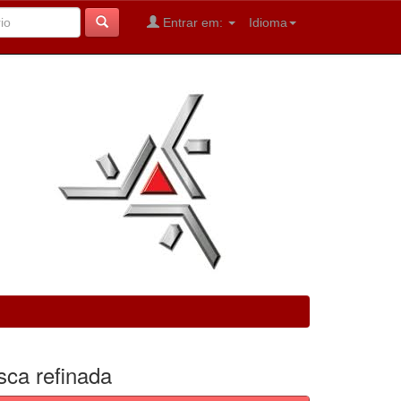
Entrar em:
Idioma
sca refinada