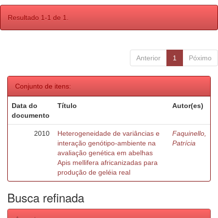
Resultado 1-1 de 1.
Anterior
1
Póximo
Conjunto de itens:
Data do
Título
Autor(es)
documento
2010
Heterogeneidade de variâncias e
Faquinello,
interação genótipo-ambiente na
Patrícia
avaliação genética em abelhas
Apis mellifera africanizadas para
produção de geléia real
Busca refinada