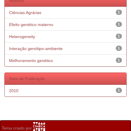
Assunto
Ciências Agrárias
1
Efeito genético materno
1
Heterogeneity
1
Interação genótipo-ambiente
1
Melhoramento genético
1
Data de Publicação
2010
1
Tema criado por