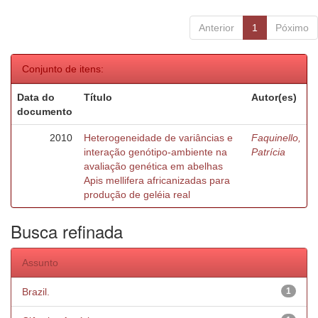
Anterior
1
Póximo
Conjunto de itens:
Data do
Título
Autor(es)
documento
2010
Heterogeneidade de variâncias e
Faquinello,
interação genótipo-ambiente na
Patrícia
avaliação genética em abelhas
Apis mellifera africanizadas para
produção de geléia real
Busca refinada
Assunto
Brazil.
1