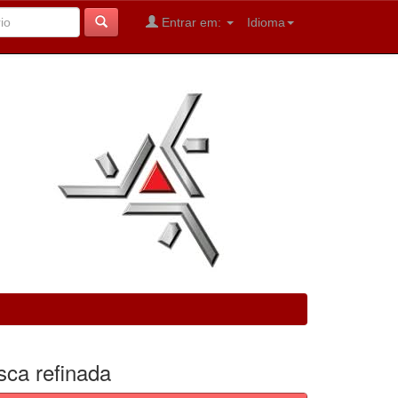
Entrar em:
Idioma
sca refinada