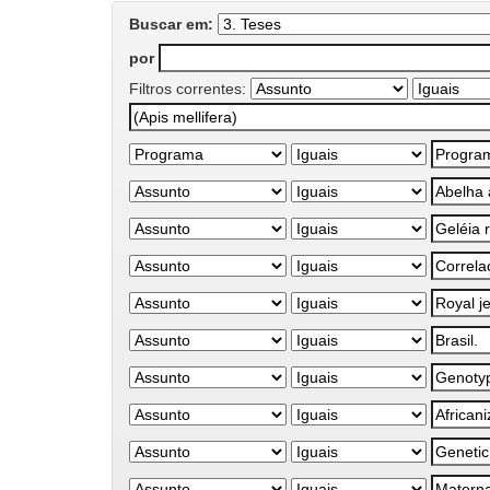
Buscar em:
por
Filtros correntes: