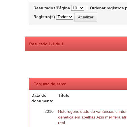
Resultados/Página
|
Ordenar registros 
Registro(s)
Resultado 1-1 de 1.
Conjunto de itens:
Data do
Título
documento
2010
Heterogeneidade de variâncias e inte
genética em abelhas Apis mellifera af
real