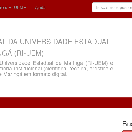
re o RI-UEM
Ajuda
AL DA UNIVERSIDADE ESTADUAL
GÁ (RI-UEM)
a Universidade Estadual de Maringá (RI-UEM) é
ria institucional (científica, técnica, artística e
e Maringá em formato digital.
Bu