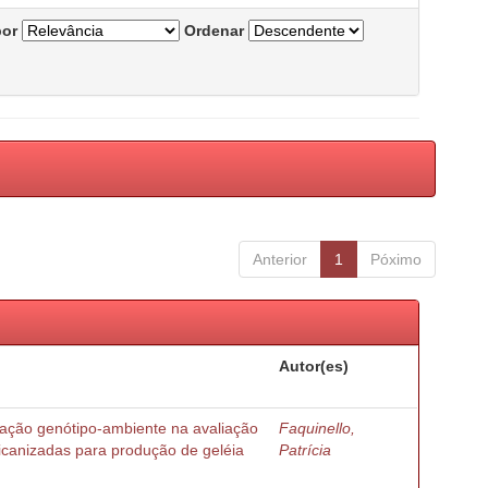
por
Ordenar
Anterior
1
Póximo
Autor(es)
ração genótipo-ambiente na avaliação
Faquinello,
ricanizadas para produção de geléia
Patrícia