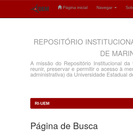
Página inicial
Navegar
Sob
Skip
navigation
REPOSITÓRIO INSTITUCION
DE MARIN
A missão do Repositório Institucional d
reunir, preservar e permitir o acesso à memó
administrativa) da Universidade Estadual d
RI-UEM
Página de Busca