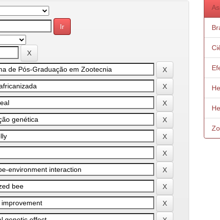
As
Bra
Ci
Ef
He
He
Zo