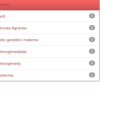
sunto
zil.
1
ências Agrárias
1
eito genético materno
1
terogeneidade
1
terogeneity
1
otecnia
1