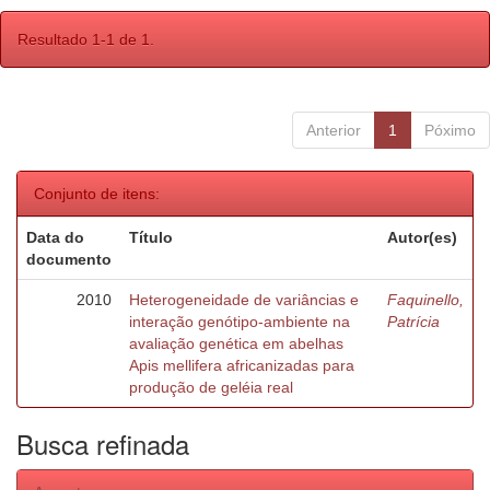
Resultado 1-1 de 1.
Anterior
1
Póximo
Conjunto de itens:
Data do
Título
Autor(es)
documento
2010
Heterogeneidade de variâncias e
Faquinello,
interação genótipo-ambiente na
Patrícia
avaliação genética em abelhas
Apis mellifera africanizadas para
produção de geléia real
Busca refinada