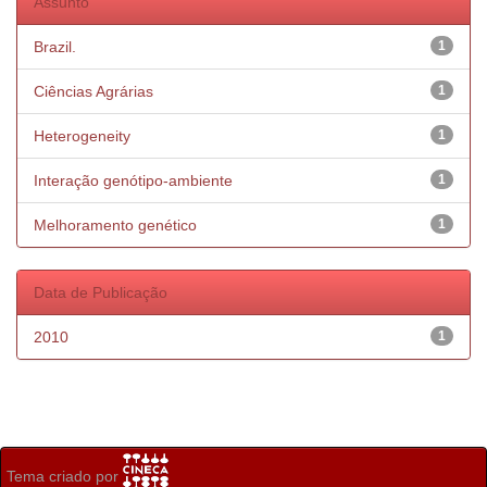
Assunto
Brazil.
1
Ciências Agrárias
1
Heterogeneity
1
Interação genótipo-ambiente
1
Melhoramento genético
1
Data de Publicação
2010
1
Tema criado por