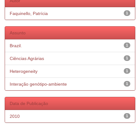
Autor
Faquinello, Patrícia
1
Assunto
Brazil.
1
Ciências Agrárias
1
Heterogeneity
1
Interação genótipo-ambiente
1
Data de Publicação
2010
1