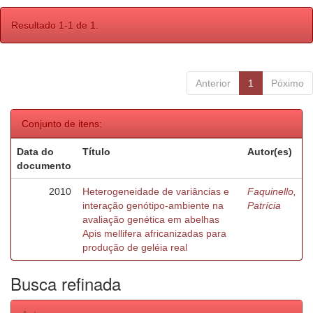
Resultado 1-1 de 1.
Anterior
1
Póximo
Conjunto de itens:
Data do
Título
Autor(es)
documento
2010
Heterogeneidade de variâncias e
Faquinello,
interação genótipo-ambiente na
Patrícia
avaliação genética em abelhas
Apis mellifera africanizadas para
produção de geléia real
Busca refinada