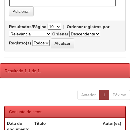
Resultados/Página
|
Ordenar registros por
Ordenar
Registro(s)
Resultado 1-1 de 1.
Anterior
1
Póximo
Conjunto de itens:
Data do
Título
Autor(es)
documento