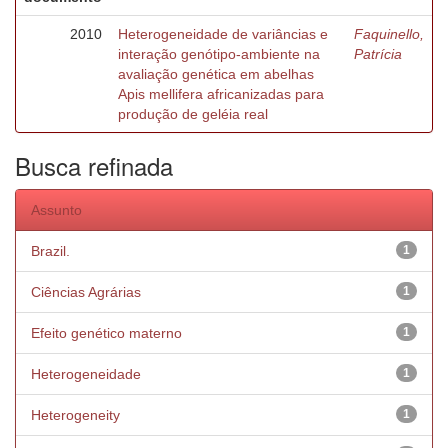
2010
Heterogeneidade de variâncias e
Faquinello,
interação genótipo-ambiente na
Patrícia
avaliação genética em abelhas
Apis mellifera africanizadas para
produção de geléia real
Busca refinada
Assunto
Brazil.
1
Ciências Agrárias
1
Efeito genético materno
1
Heterogeneidade
1
Heterogeneity
1