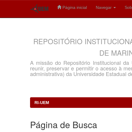
Página inicial
Navegar
Sob
Skip
navigation
REPOSITÓRIO INSTITUCION
DE MARIN
A missão do Repositório Institucional d
reunir, preservar e permitir o acesso à memó
administrativa) da Universidade Estadual d
RI-UEM
Página de Busca