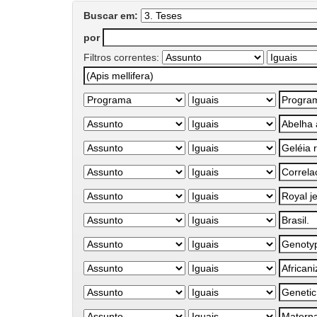
Buscar em:
por
Filtros correntes: