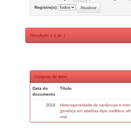
Registro(s)
Resultado 1-1 de 1.
Conjunto de itens:
Data do
Título
documento
2010
Heterogeneidade de variâncias e inte
genética em abelhas Apis mellifera af
real