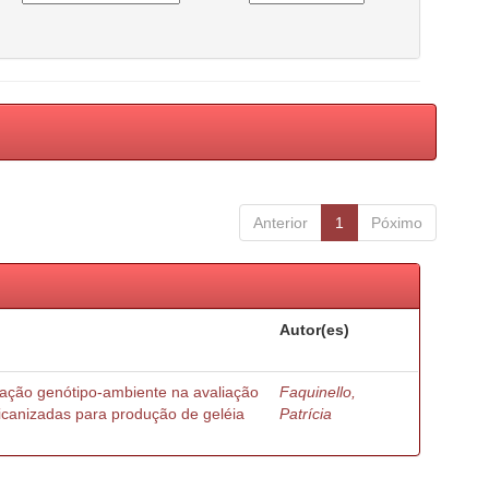
Anterior
1
Póximo
Autor(es)
ração genótipo-ambiente na avaliação
Faquinello,
ricanizadas para produção de geléia
Patrícia