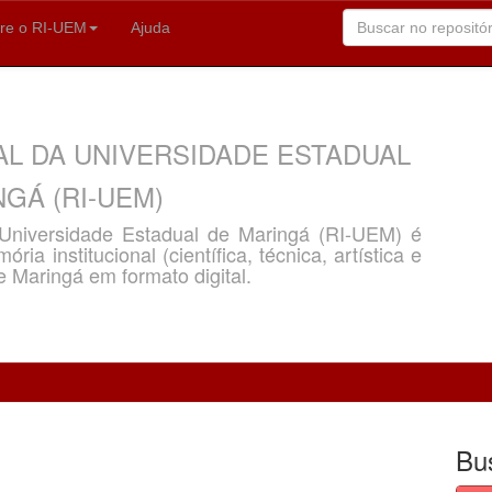
re o RI-UEM
Ajuda
AL DA UNIVERSIDADE ESTADUAL
GÁ (RI-UEM)
a Universidade Estadual de Maringá (RI-UEM) é
ria institucional (científica, técnica, artística e
e Maringá em formato digital.
Bu