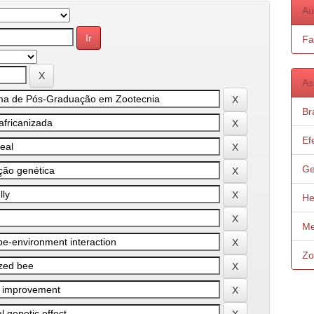
Au
Fa
As
Bra
Ef
Ge
He
Me
Zo