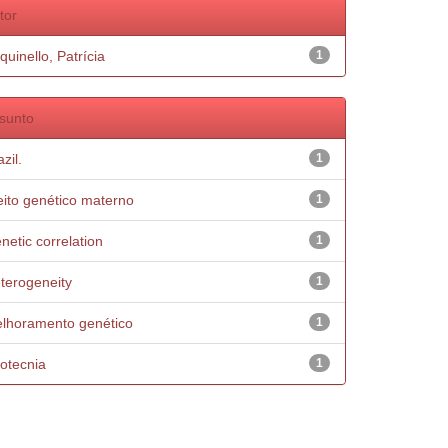
tor
quinello, Patrícia
1
sunto
zil.
1
eito genético materno
1
netic correlation
1
terogeneity
1
lhoramento genético
1
otecnia
1