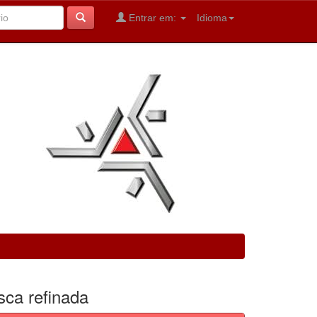
Entrar em:
Idioma
sca refinada