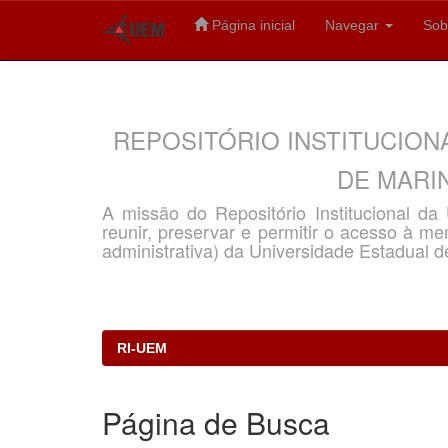
Página inicial
Navegar
Sob
Skip
navigation
REPOSITÓRIO INSTITUCION
DE MARIN
A missão do Repositório Institucional d
reunir, preservar e permitir o acesso à memó
administrativa) da Universidade Estadual d
RI-UEM
Página de Busca