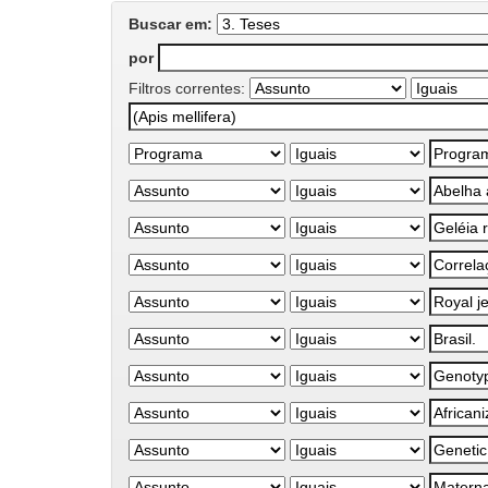
Buscar em:
por
Filtros correntes: