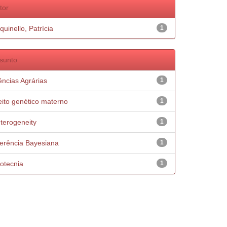
tor
quinello, Patrícia
1
sunto
ências Agrárias
1
eito genético materno
1
terogeneity
1
ferência Bayesiana
1
otecnia
1