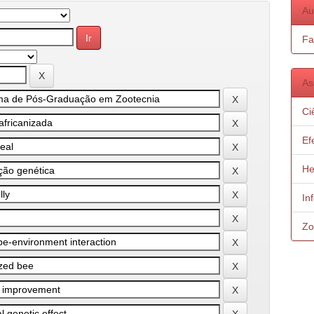
Au
Fa
As
Ci
Ef
He
In
Zo