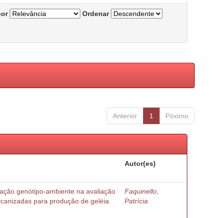
por
Ordenar
Anterior
1
Póximo
Autor(es)
ração genótipo-ambiente na avaliação
Faquinello,
ricanizadas para produção de geléia
Patrícia