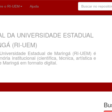
re o RI-UEM
Ajuda
AL DA UNIVERSIDADE ESTADUAL
GÁ (RI-UEM)
a Universidade Estadual de Maringá (RI-UEM) é
ria institucional (científica, técnica, artística e
e Maringá em formato digital.
Bu