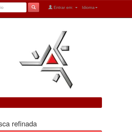
Entrar em:
Idioma
sca refinada