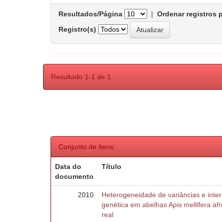
Resultados/Página
|
Ordenar registros 
Registro(s)
Resultado 1-1 de 1.
Conjunto de itens:
Data do
Título
documento
2010
Heterogeneidade de variâncias e inte
genética em abelhas Apis mellifera af
real