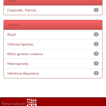
Autor
Faquinello, Patrícia
1
Assunto
Brazil.
1
Ciências Agrárias
1
Efeito genético materno
1
Heterogeneity
1
Inferência Bayesiana
1
Tema criado por