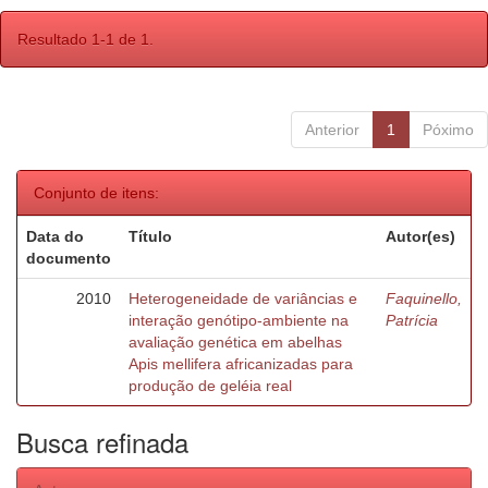
Resultado 1-1 de 1.
Anterior
1
Póximo
Conjunto de itens:
Data do
Título
Autor(es)
documento
2010
Heterogeneidade de variâncias e
Faquinello,
interação genótipo-ambiente na
Patrícia
avaliação genética em abelhas
Apis mellifera africanizadas para
produção de geléia real
Busca refinada