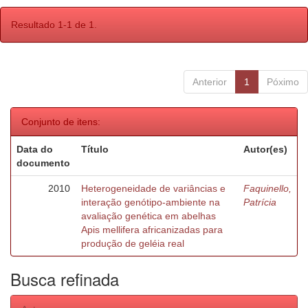
Resultado 1-1 de 1.
Anterior
1
Póximo
Conjunto de itens:
Data do
Título
Autor(es)
documento
2010
Heterogeneidade de variâncias e
Faquinello,
interação genótipo-ambiente na
Patrícia
avaliação genética em abelhas
Apis mellifera africanizadas para
produção de geléia real
Busca refinada