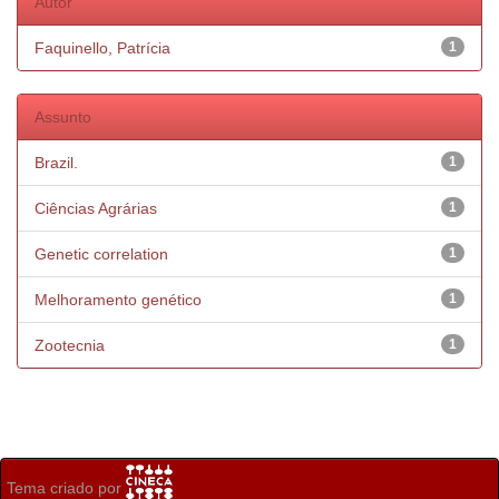
Autor
Faquinello, Patrícia
1
Assunto
Brazil.
1
Ciências Agrárias
1
Genetic correlation
1
Melhoramento genético
1
Zootecnia
1
Tema criado por