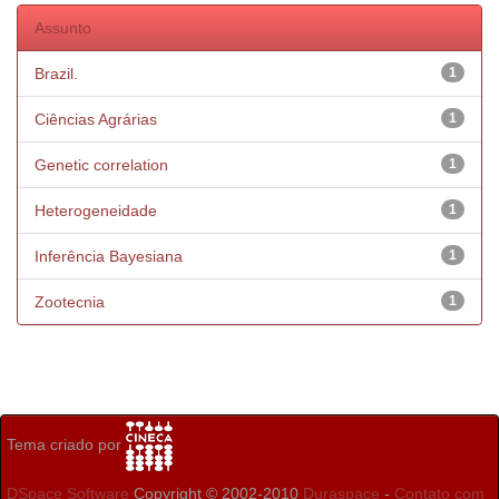
Assunto
Brazil.
1
Ciências Agrárias
1
Genetic correlation
1
Heterogeneidade
1
Inferência Bayesiana
1
Zootecnia
1
Tema criado por
DSpace Software
Copyright © 2002-2010
Duraspace
-
Contato com