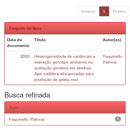
Anterior
1
Póximo
Conjunto de itens:
Data do
Título
Autor(es)
documento
2010
Heterogeneidade de variâncias e
Faquinello,
interação genótipo-ambiente na
Patrícia
avaliação genética em abelhas
Apis mellifera africanizadas para
produção de geléia real
Busca refinada
Autor
Faquinello, Patrícia
1