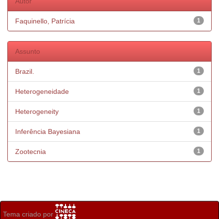
Autor
Faquinello, Patrícia
1
Assunto
Brazil.
1
Heterogeneidade
1
Heterogeneity
1
Inferência Bayesiana
1
Zootecnia
1
Tema criado por