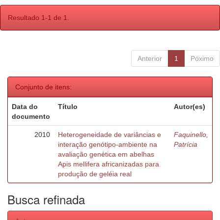
Resultado 1-1 de 1.
Anterior
1
Póximo
Conjunto de itens:
Data do
Título
Autor(es)
documento
2010
Heterogeneidade de variâncias e
Faquinello,
interação genótipo-ambiente na
Patrícia
avaliação genética em abelhas
Apis mellifera africanizadas para
produção de geléia real
Busca refinada