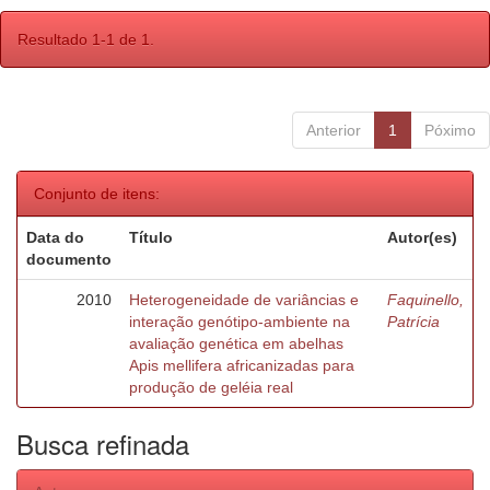
Resultado 1-1 de 1.
Anterior
1
Póximo
Conjunto de itens:
Data do
Título
Autor(es)
documento
2010
Heterogeneidade de variâncias e
Faquinello,
interação genótipo-ambiente na
Patrícia
avaliação genética em abelhas
Apis mellifera africanizadas para
produção de geléia real
Busca refinada