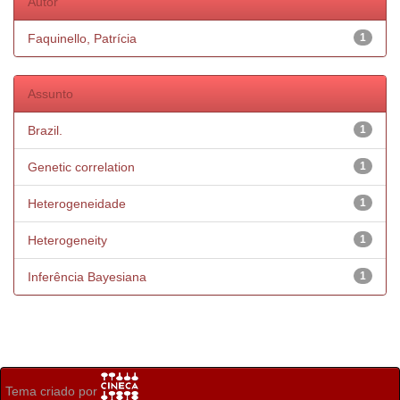
Autor
Faquinello, Patrícia
1
Assunto
Brazil.
1
Genetic correlation
1
Heterogeneidade
1
Heterogeneity
1
Inferência Bayesiana
1
Tema criado por