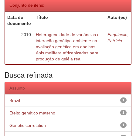
Conjunto de itens:
Data do
Título
Autor(es)
documento
2010
Heterogeneidade de variâncias e
Faquinello,
interação genótipo-ambiente na
Patrícia
avaliação genética em abelhas
Apis mellifera africanizadas para
produção de geléia real
Busca refinada
Assunto
Brazil.
1
Efeito genético materno
1
Genetic correlation
1