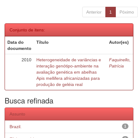
Anterior
1
Póximo
Conjunto de itens:
Data do
Título
Autor(es)
documento
2010
Heterogeneidade de variâncias e
Faquinello,
interação genótipo-ambiente na
Patrícia
avaliação genética em abelhas
Apis mellifera africanizadas para
produção de geléia real
Busca refinada
Assunto
Brazil.
1