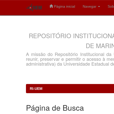
Página inicial
Navegar
Sob
Skip
navigation
REPOSITÓRIO INSTITUCION
DE MARIN
A missão do Repositório Institucional d
reunir, preservar e permitir o acesso à memó
administrativa) da Universidade Estadual d
RI-UEM
Página de Busca