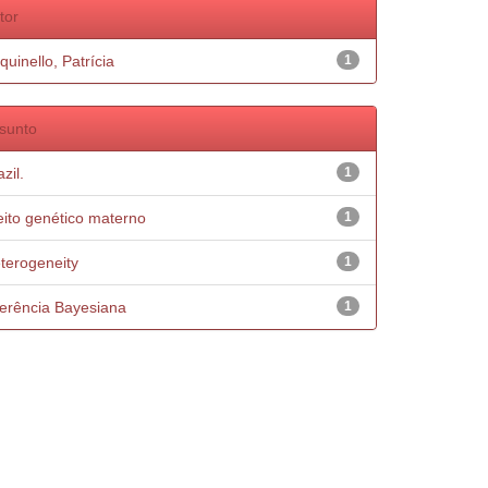
tor
quinello, Patrícia
1
sunto
zil.
1
eito genético materno
1
terogeneity
1
ferência Bayesiana
1