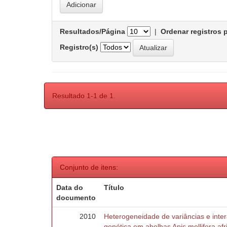
Resultados/Página
|
Ordenar registros 
Registro(s)
Resultado 1-1 de 1.
Conjunto de itens:
Data do
Título
documento
2010
Heterogeneidade de variâncias e inte
genética em abelhas Apis mellifera af