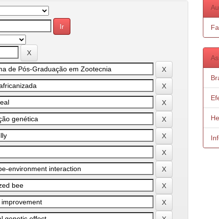
Au
Fa
As
Bra
Ef
He
In