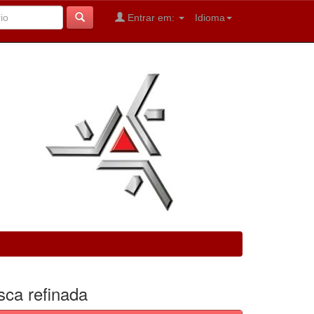
Entrar em:
Idioma
sca refinada