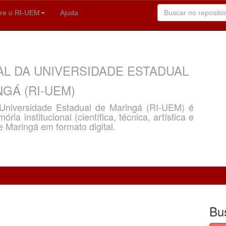
re o RI-UEM
Ajuda
AL DA UNIVERSIDADE ESTADUAL
GÁ (RI-UEM)
a Universidade Estadual de Maringá (RI-UEM) é
ria institucional (científica, técnica, artística e
e Maringá em formato digital.
Bu