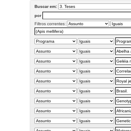
Buscar em:
por
Filtros correntes: