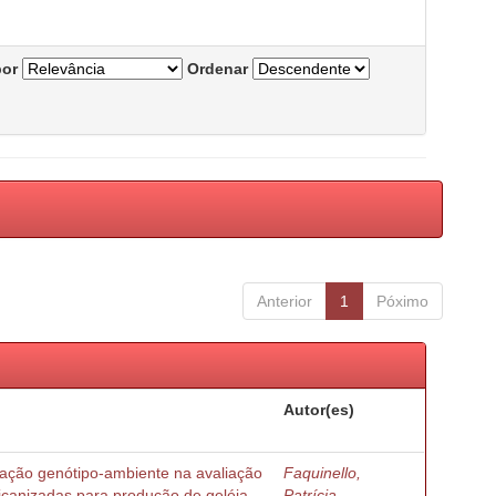
por
Ordenar
Anterior
1
Póximo
Autor(es)
ração genótipo-ambiente na avaliação
Faquinello,
ricanizadas para produção de geléia
Patrícia