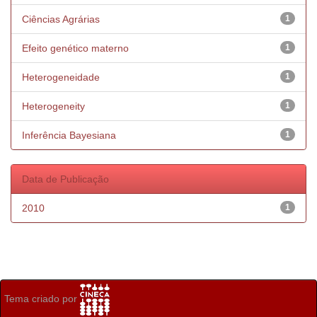
Ciências Agrárias
1
Efeito genético materno
1
Heterogeneidade
1
Heterogeneity
1
Inferência Bayesiana
1
Data de Publicação
2010
1
Tema criado por