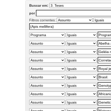
Buscar em:
por
Filtros correntes: