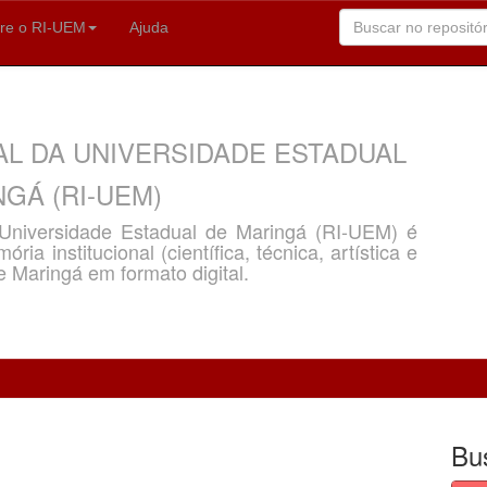
re o RI-UEM
Ajuda
AL DA UNIVERSIDADE ESTADUAL
GÁ (RI-UEM)
a Universidade Estadual de Maringá (RI-UEM) é
ria institucional (científica, técnica, artística e
e Maringá em formato digital.
Bu