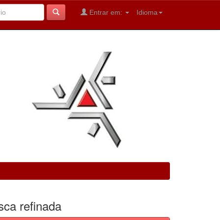
Entrar em:
Idioma
sca refinada