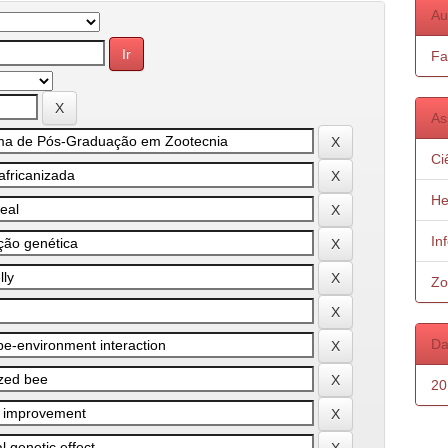
Au
Fa
As
Ci
He
In
Zo
Da
20