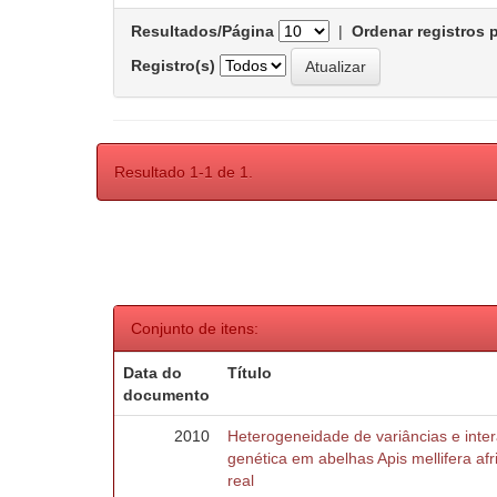
Resultados/Página
|
Ordenar registros 
Registro(s)
Resultado 1-1 de 1.
Conjunto de itens:
Data do
Título
documento
2010
Heterogeneidade de variâncias e inte
genética em abelhas Apis mellifera af
real