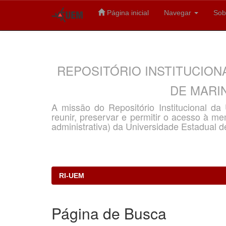
Página inicial
Navegar
Sob
Skip
navigation
REPOSITÓRIO INSTITUCION
DE MARIN
A missão do Repositório Institucional d
reunir, preservar e permitir o acesso à memó
administrativa) da Universidade Estadual d
RI-UEM
Página de Busca