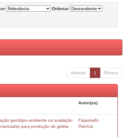
por
Ordenar
Anterior
1
Póximo
Autor(es)
ração genótipo-ambiente na avaliação
Faquinello,
ricanizadas para produção de geléia
Patrícia