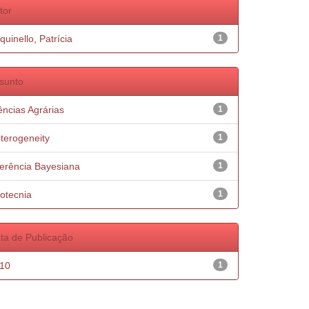
tor
quinello, Patrícia
1
sunto
ências Agrárias
1
terogeneity
1
ferência Bayesiana
1
otecnia
1
ta de Publicação
10
1