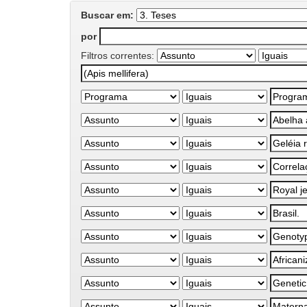
Buscar em:
por
Filtros correntes: