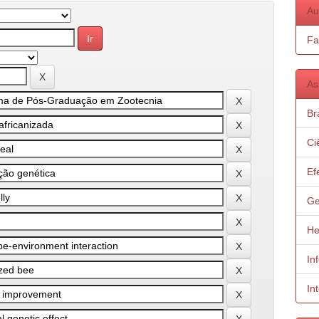
Au
Fa
As
Bra
Ci
Ef
Ge
He
In
In