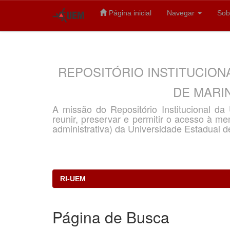
Página inicial
Navegar
Sob
Skip
navigation
REPOSITÓRIO INSTITUCION
DE MARIN
A missão do Repositório Institucional d
reunir, preservar e permitir o acesso à memó
administrativa) da Universidade Estadual d
RI-UEM
Página de Busca