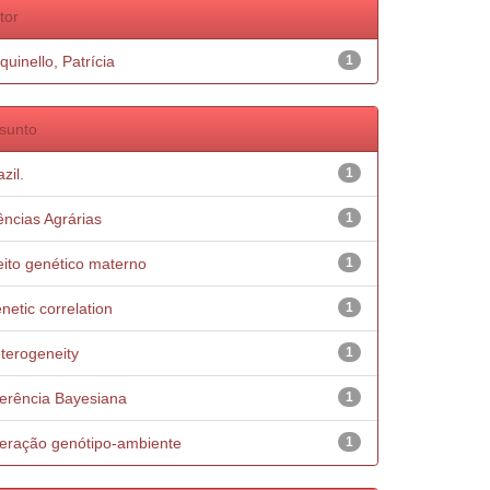
tor
quinello, Patrícia
1
sunto
zil.
1
ências Agrárias
1
eito genético materno
1
netic correlation
1
terogeneity
1
ferência Bayesiana
1
teração genótipo-ambiente
1