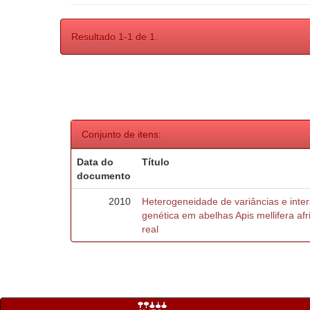
Resultado 1-1 de 1.
Conjunto de itens:
Data do
Título
documento
2010
Heterogeneidade de variâncias e inte
genética em abelhas Apis mellifera af
real