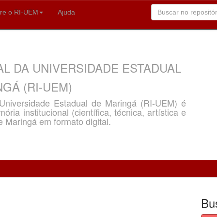
re o RI-UEM
Ajuda
AL DA UNIVERSIDADE ESTADUAL
GÁ (RI-UEM)
a Universidade Estadual de Maringá (RI-UEM) é
ria institucional (científica, técnica, artística e
e Maringá em formato digital.
Bu