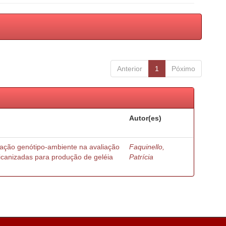
Anterior
1
Póximo
Autor(es)
ração genótipo-ambiente na avaliação
Faquinello,
ricanizadas para produção de geléia
Patrícia