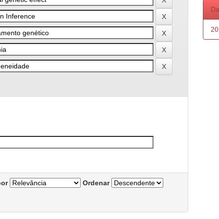
Da
20
por
Ordenar