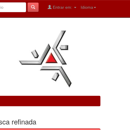
Entrar em:
Idioma
sca refinada