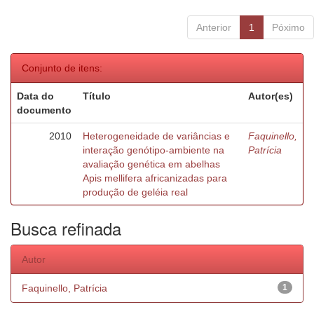
Anterior
1
Póximo
Conjunto de itens:
Data do
Título
Autor(es)
documento
2010
Heterogeneidade de variâncias e
Faquinello,
interação genótipo-ambiente na
Patrícia
avaliação genética em abelhas
Apis mellifera africanizadas para
produção de geléia real
Busca refinada
Autor
Faquinello, Patrícia
1