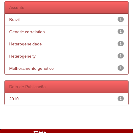
Assunto
Brazil.
1
Genetic correlation
1
Heterogeneidade
1
Heterogeneity
1
Melhoramento genético
1
Data de Publicação
2010
1